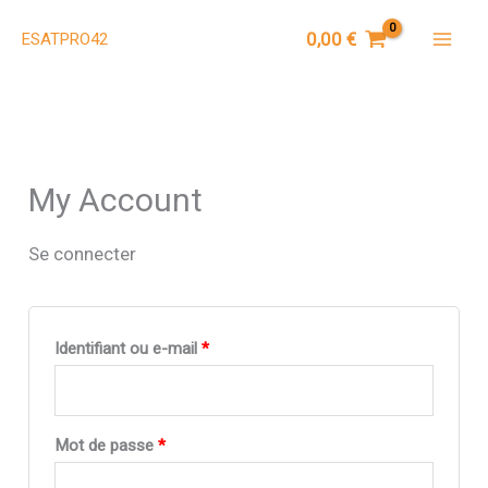
Aller
0,00
€
ESATPRO42
au
Mai
contenu
Men
My Account
Se connecter
Obligatoire
Identifiant ou e-mail
*
Obligatoire
Mot de passe
*