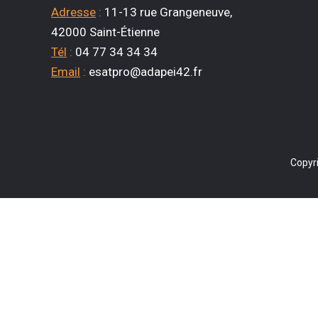
Adresse
:
11-13 rue Grangeneuve,
42000 Saint-Étienne
Tél
:
04 77 34 34 34
Email
:
esatpro@adapei42.fr
Copyr