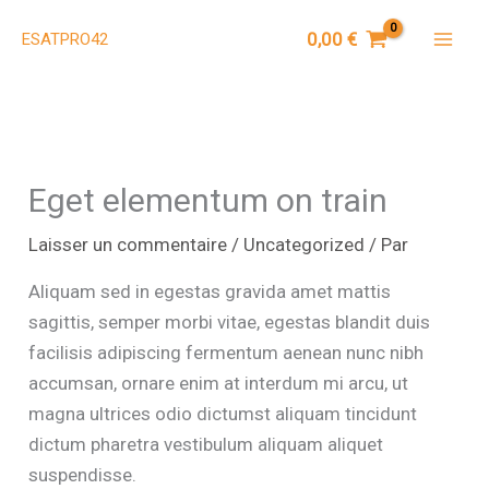
Aller
0,00
€
ESATPRO42
au
Mai
contenu
Men
Eget elementum on train
Laisser un commentaire
/
Uncategorized
/ Par
Aliquam sed in egestas gravida amet mattis
sagittis, semper morbi vitae, egestas blandit duis
facilisis adipiscing fermentum aenean nunc nibh
accumsan, ornare enim at interdum mi arcu, ut
magna ultrices odio dictumst aliquam tincidunt
dictum pharetra vestibulum aliquam aliquet
suspendisse.